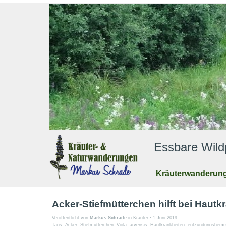
Essbare Wildpfl
Kräuterwanderun
Acker-Stiefmütterchen hilft bei Hautk
Veröffentlicht von
Markus Schrade
in
Kräuter
· 1 Juni 2019
Tags:
Acker
,
Stiefmütterchen
,
Viola
,
arvensis
,
Hautkrankheiten
,
entzündungshem