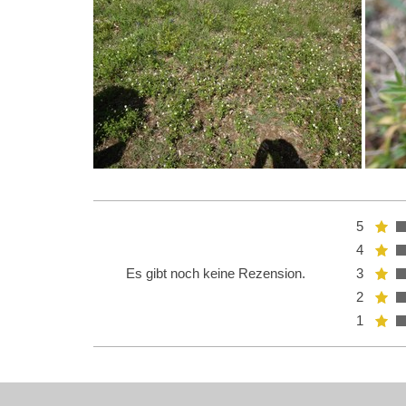
5
4
Es gibt noch keine Rezension.
3
2
1
Name:*