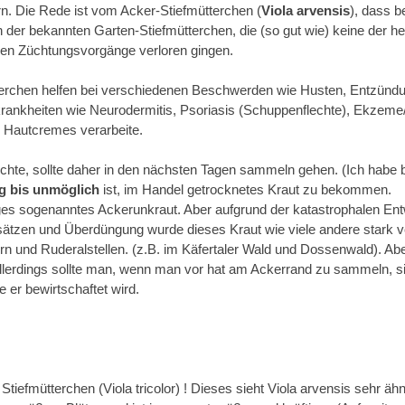
rn.
Die Rede ist vom Acker-Stiefmütterchen (
Viola arvensis
), dass be
en der bekannten Garten-Stiefmütterchen, die (so gut wie) keine der h
ichen Züchtungsvorgänge verloren gingen.
tterchen helfen bei verschiedenen Beschwerden wie Husten, Entzünd
rankheiten wie Neurodermitis, Psoriasis (Schuppenflechte), Ekzem
 Hautcremes verarbeite.
öchte, sollte daher in den nächsten Tagen sammeln gehen. (Ich habe
g bis unmöglich
ist, im Handel getrocknetes Kraut zu bekommen.
iges sogenanntes Ackerunkraut. Aber aufgrund der katastrophalen Ent
nsätzen und Überdüngung wurde dieses Kraut wie viele andere stark v
n und Ruderalstellen. (z.B. im Käfertaler Wald und Dossenwald). Ab
Allerdings sollte man, wenn man vor hat am Ackerrand zu sammeln, s
e er bewirtschaftet wird.
iefmütterchen (Viola tricolor) ! Dieses sieht Viola arvensis sehr äh