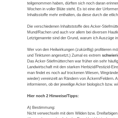
teilgenommen haben, dürften sich noch daran erinne
Wochen in voller Blüte steht. Es ist eine der Urform
Inhaltsstoffe mehr enthalten, da diese durch die etl
Die verschiedenen Inhaltststoffe des Acker-Stiefmü
Mund/Rachen und auch vor allem bei diversen Hautk
Letztgenannte sind der Grund, warum ich Auszüge in
Wer von den Heilwirkungen (zukünftig) profitieren m
und Tinkturen angesetzt.) Zumal es extrem
schwieri
Das Acker-Stiefmütterchen war früher ein sehr häuf
Landwirtschaft mit den starken Herbizid/Pestizid-Ei
man findet es noch auf trockenen Wiesen, Wegränder
wieder) vereinzelt an Rändern von Äckern/Feldern. 
informieren, ob der jeweilige Acker biologisch bzw. wi
Hier noch 2 Hinweise/Tipps:
A) Bestimmung:
Nicht verwechseln mit dem Wilden bzw. Dreifarbigen St