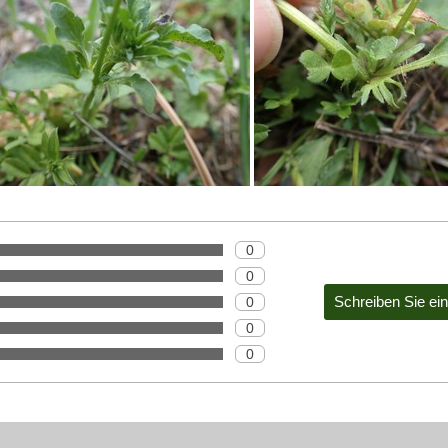
0
0
0
0
0
Website im Internet: