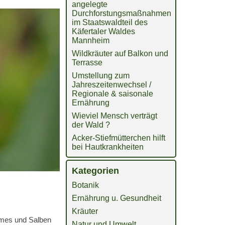
angelegte
Durchforstungsmaßnahmen
im Staatswaldteil des
Käfertaler Waldes
Mannheim
Wildkräuter auf Balkon und
Terrasse
Umstellung zum
Jahreszeitenwechsel /
Regionale & saisonale
Ernährung
Wieviel Mensch verträgt
der Wald ?
Acker-Stiefmütterchen hilft
bei Hautkrankheiten
Kategorien
Botanik
Ernährung u. Gesundheit
Kräuter
remes und Salben
Natur und Umwelt