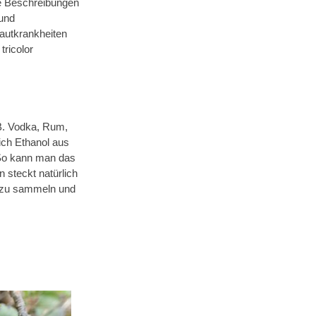
ere Beschreibungen
 und
Hautkrankheiten
tricolor
.B. Vodka, Rum,
ich Ethanol aus
 So kann man das
 steckt natürlich
t zu sammeln und