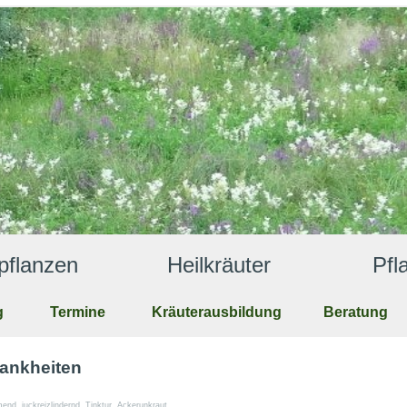
anzen              Heilkräuter                Pf
g
Termine
Kräuterausbildung
Beratung
rankheiten
mend
,
juckreizlindernd
,
Tinktur
,
Ackerunkraut