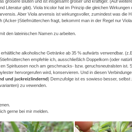
twas größere Blüten und ist insgesamt größer und kräftiger. (Auf weit
d Literatur gibt). Viola tricolor hat im Prinzip die gleichen Wirkungen
vensis. Aber Viola arvensis ist wirkungsvoller, zumindest was die 
 (Acker-)Stiefmütterchen fragt, bekommt man in der Regel nur Viola 
 mit den lateinischen Namen zu arbeiten.
l erhältliche alkoholische Getränke ab 35 % aufwärts verwendbar. (z
Stiefmütterchen empfehle ich, ausschließlich Doppelkorn (oder natürl
zen Spirituosen noch am geschmacks- bzw. geruchsneutralsten ist.
ylester hervorgerufen wird, konservieren. Und in diesen Verbindungen
 und juckreizlindernd
) Demzufolge ist es sowieso besser, selbs
svarianten) zu vewenden.
ienen.
lich gerne bei mir melden.