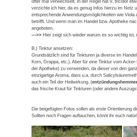
öfter mal verwechselt. In der Regel hat V. tricolor e
verzichte ich hier, da es genug Infos hierzu im Netz un
entsprechende Anwendungsmöglichkeiten wie Viola ar
betrifft. Und wenn man im Handel bzw. Apotheke nach
angeboten.
--->>
Hier zeigt sich wieder warum es so wichtig ist,
B.) Tinktur ansetzen:
Grundsätzlich sind für Tinkturen ja diverse im Hande
Korn, Grappa, etc.).
Aber für eine Tinktur vom Acker-
der Apotheke) zu verwenden, da dieser von den gan
einzigartige Aroma, dass u.a. durch Salicylsäuremeth
auch ein Teil der Heilwirkung. (
entzündungshemmend
das frische Kraut für Tinkturen (oder andere Auszug
Die beigefügten Fotos sollen als erste Orientierung d
Sollten noch Fragen auftauchen, könnt ihr euch natür