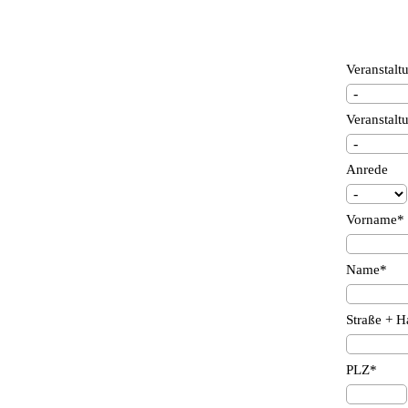
Veranstalt
Veranstalt
Anrede
Vorname*
Name*
Straße + H
PLZ*