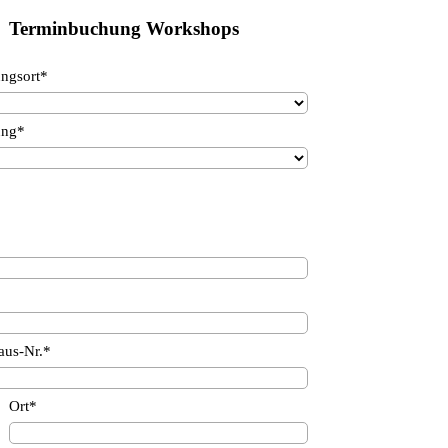
Terminbuchung Workshops
ungsort*
ung*
aus-Nr.*
Ort*