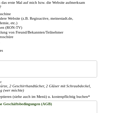
u das erste Mal auf mich bzw. die Website aufmerksam
?
schine
dere Website (z.B. Regioactive, meinestadt.de,
emie, etc.)
hen (RON-TV)
lung von Freund/Bekannten/Teilnehmer
roschüre
g
es
n:
rze, 2 Geschirrhandtücher, 2 Gläser mit Schraubdeckel,
ug (wer möchte)
tieren (siehe auch im Menü) u. kostenpflichtig buchen*
ne Geschäftsbedingungen (AGB)