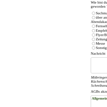
Wie bist d
geworden 
Suchma
über an
Abendakad
Fernse
Empfeh
Flyer/B
Zeitun
Messe
Sonstig
Nachricht
Mitbringe
Küchenschü
Schreibze
AGBs akzep
Allgemei