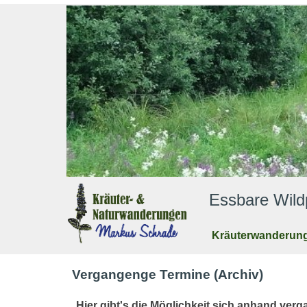
Essbare Wildpfl
Kräuterwanderun
Vergangenge Termine (Archiv)
Hier gibt's die Möglichkeit sich anhand ve