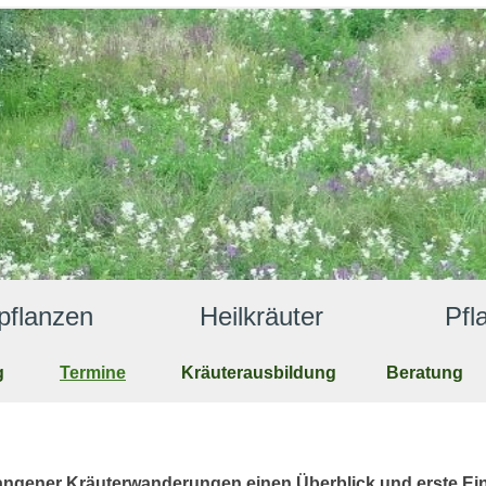
anzen              Heilkräuter                Pf
g
Termine
Kräuterausbildung
Beratung
rgangener Kräuterwanderungen einen Überblick und erste Ei