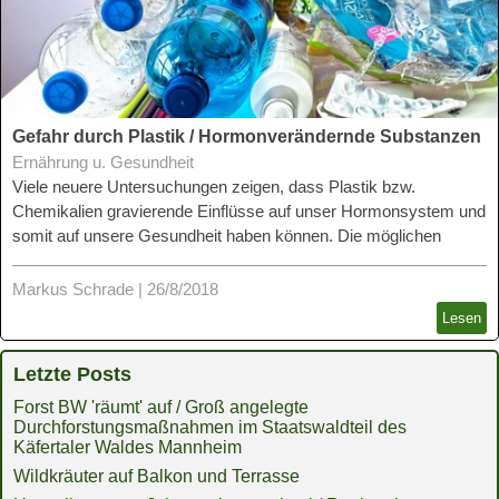
Gefahr durch Plastik / Hormonverändernde Substanzen
Ernährung u. Gesundheit
Viele neuere Untersuchungen zeigen, dass Plastik bzw.
Chemikalien gravierende Einflüsse auf unser Hormonsystem und
somit auf unsere Gesundheit haben können. Die möglichen
Folgen können vielfältig und schwerwiegend sein. Hier gibt's
wichtige Infos zum Thema sowie Tipps, worauf man im Alltag
Markus Schrade
|
26/8/2018
achten sollte und wie man Plastik vermeiden kann.
Lesen
Letzte Posts
Forst BW 'räumt' auf / Groß angelegte
Durchforstungsmaßnahmen im Staatswaldteil des
Käfertaler Waldes Mannheim
Wildkräuter auf Balkon und Terrasse